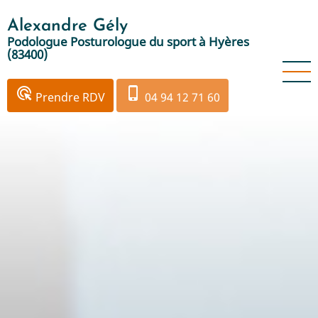
Aller
Alexandre Gély
au
Podologue Posturologue du sport à Hyères
contenu
(83400)
principal
ads_click
phone_iphone
Prendre RDV
04 94 12 71 60