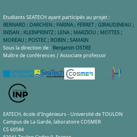
Etudiants SEATECH ayant participés au projet :
BERNARD ; DARCHEN ; FARINA ; FERRET ; GIRAUDINEAU ;
INISAN ; KLEINPRINTZ ; LENA ; MARZIOU ; MOTTES ;
MOREAU ; POSTEC ; ROBIN ; SAMAIN
Sous la direction de :
Benjamin OSTRE
Maître de conférences / Associate professor
EATECH, école d'Ingénieurs - Université de TOULON
Campus de La Garde, laboratoire COSMER
CS 60584