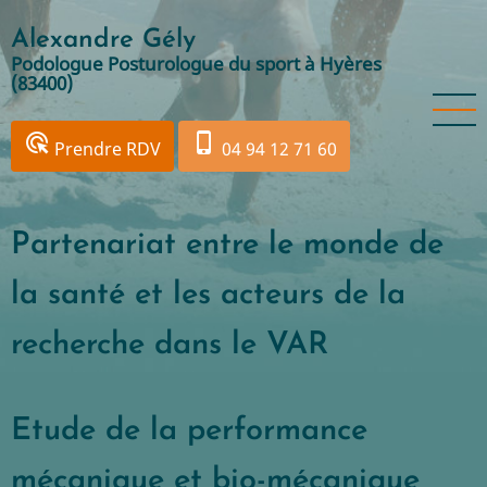
Aller
Alexandre Gély
au
Podologue Posturologue du sport à Hyères
contenu
(83400)
principal
ads_click
phone_iphone
Prendre RDV
04 94 12 71 60
Partenariat entre le monde de
la santé et les acteurs de la
recherche dans le VAR
Etude de la performance
mécanique et bio-mécanique