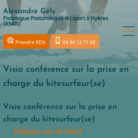
Aller
Alexandre Gély
au
Podologue Posturologue du sport à Hyères
contenu
(83400)
principal
ads_click
phone_iphone
Prendre RDV
04 94 12 71 60
Visio conférence sur la prise en
charge du kitesurfeur(se)
Visio conférence sur la prise en
charge du kitesurfeur(se)
(cliquer sur le lien)