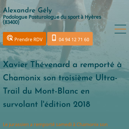
Aller
Alexandre Gély
au
Podologue Posturologue du sport à Hyères
contenu
(83400)
principal
ads_click
phone_iphone
Prendre RDV
04 94 12 71 60
Xavier Thévenard a remporté à
Chamonix son troisième Ultra-
Trail du Mont-Blanc en
survolant l'édition 2018
Le jurassien a remporté samedi à Chamonix son