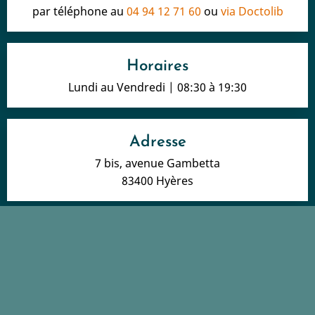
par téléphone au
04 94 12 71 60
ou
via Doctolib
Horaires
Lundi au Vendredi | 08:30 à 19:30
Adresse
7 bis, avenue Gambetta
83400 Hyères
Mentions légales
-
Honoraires & Remboursement
Le site podologue posturologue a été réalisé par
www.byen.site