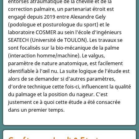
entorses atraumatique de la cheville et de la
le
correction palmaire, un partenariat étroit est
monde
engagé depuis 2019 entre Alexandre Gely
de
(podologue et posturologue du sport) et le
la
laboratoire COSMER au sein l’école d’ingénieurs
santé
SEATECH (Université de TOULON). Les travaux se
et
sont focalisés sur la bio-mécanique de la palme
les
(interaction homme/machine). Le valgus,
acteurs
paramètre de nature anatomique, est facilement
de
identifiable à l’œil nu. La suite logique de l’étude est
la
alors de se demander si d’autres paramètres,
recherche
d’ordre technique cette fois-ci, influencent la qualité
dans
du palmage et la position du nageur. C’est
le
justement ce à quoi cette étude a été consacrée
VAR
dans un premier temps.