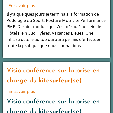
En savoir plus
sur
Podologie
Il y’a quelques jours je terminais la formation de
du
Podologie du Sport: Posture Motricité Performance
sport
PMP. Dernier module qui s’est déroulé au sein de
&
Hôtel Plein Sud Hyères, Vacances Bleues. Une
posture
infrastructure au top qui aura permis d’effectuer
Facebook
toute la pratique que nous souhaitions.
Visio conférence sur la prise en
charge du kitesurfeur(se)
En savoir plus
sur
Visio
Visio conférence sur la prise en
conférence
sur
charge du kitesurfeur(se)