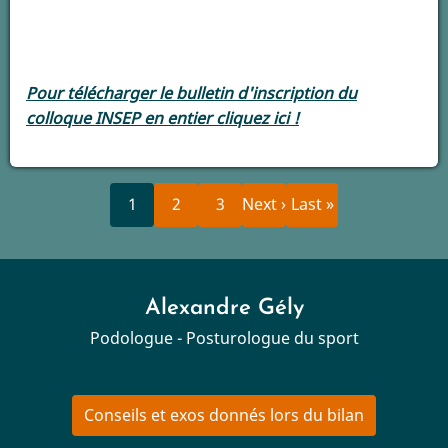
d’évaluation et de prévention »
NOVEMBRE
2019
Maxime BERGERON
Pour télécharger le bulletin d'inscription du
colloque INSEP en entier cliquez ici !
Page
Page
Page
Page
Dernière
Pagination
1
2
3
Next ›
Last »
courante
suivante
page
Alexandre Gély
Podologue - Posturologue du sport
Conseils et exos donnés lors du bilan