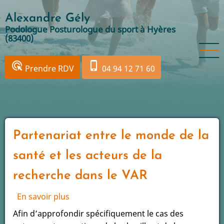
Aller
Alexandre Gély
au
Podologue Posturologue du sport à Hyères
contenu
(83400)
principal
ads_click
phone_iphone
Prendre RDV
04 94 12 71 60
Partenariat entre le monde de la
santé et les acteurs de la
recherche dans le VAR
En savoir plus
sur
Partenariat
Afin d’approfondir spécifiquement le cas des
entre