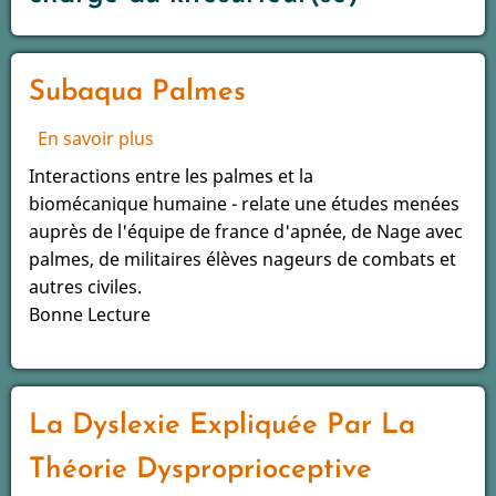
la
prise
en
Subaqua Palmes
charge
du
En savoir plus
sur
kitesurfeur(se)
Subaqua
Interactions entre les palmes et la
Palmes
biomécanique humaine - relate une études menées
auprès de l'équipe de france d'apnée, de Nage avec
palmes, de militaires élèves nageurs de combats et
autres civiles.
Bonne Lecture
La Dyslexie Expliquée Par La
Théorie Dysproprioceptive